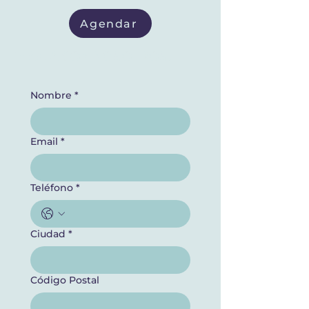
Agendar
¡Habla con nosotros!
Nombre
*
Email
*
Teléfono
*
Ciudad
*
Código Postal