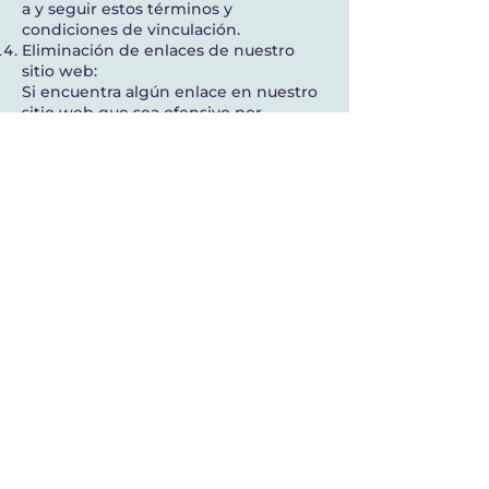
a y seguir estos términos y
condiciones de vinculación.
Eliminación de enlaces de nuestro
sitio web:
Si encuentra algún enlace en nuestro
sitio web que sea ofensivo por
cualquier motivo, es libre de
comunicarse e informarnos en
cualquier momento. Consideraremos
solicitudes para eliminar los enlaces,
pero no estamos obligados a usted o
para responderle directamente.
No nos aseguramos de que la
información en este sitio web sea
correcta. No garantizamos su
integridad o precisión, ni nos
comprometemos a garantizar que el
sitio web permanezca
disponible o que el material en el sitio
web se mantenga actualizado.
Descargo de responsabilidad:
En la medida máxima permitida por la
ley aplicable, excluimos todas las
representaciones, garantías y