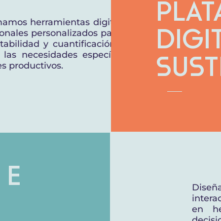
Pla
amos herramientas digitales
nales personalizados para la
Digi
tabilidad y cuantificación de
 las necesidades específicas
Sust
es productivos.
 e
Diseña
intera
en he
decisi