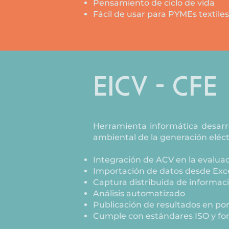
Pensamiento de ciclo de vida
Fácil de usar para PYMEs textile
EICV - CFE
Herramienta informática desarro
ambiental de la generación eléct
Integración de ACV en la evaluac
Importación de datos desde Exce
Captura distribuida de informac
Análisis automatizado
Publicación de resultados en po
Cumple con estándares ISO y for