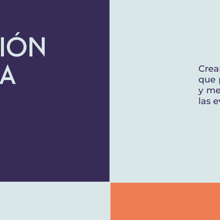
ión
ia
Crea
que 
y me
las 