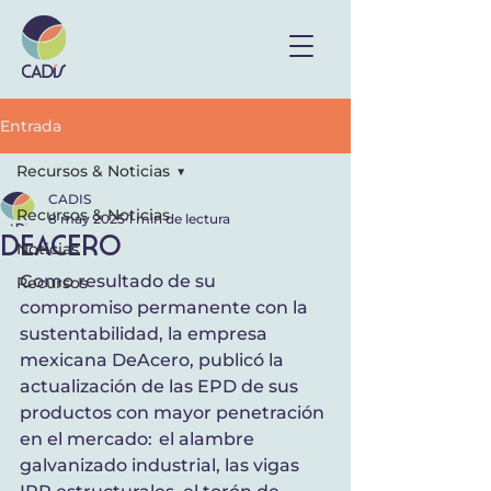
Entrada
Recursos & Noticias
CADIS
Recursos & Noticias
8 may 2025
1 min de lectura
deAcero
Noticias
Como resultado de su 
Recursos
compromiso permanente con la 
sustentabilidad, la empresa 
mexicana DeAcero, publicó la 
actualización de las EPD de sus 
productos con mayor penetración 
en el mercado:  el alambre 
galvanizado industrial, las vigas 