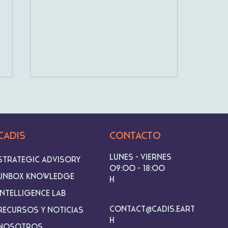
deAcero
CADIS
Contacto
Lunes - Viernes
Strategic advisory
09:00 - 18:00
Unbox knowledge
h
Intelligence lab
contact@cadis.eart
Recursos y noticias
h
Nosotros